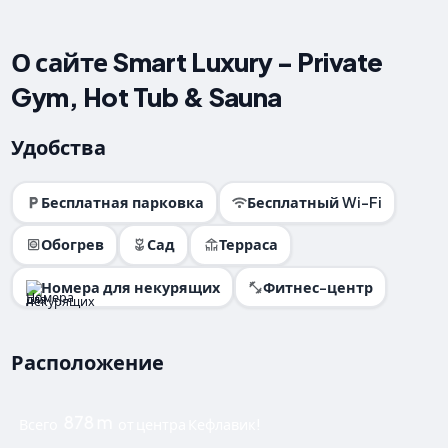
О сайте Smart Luxury - Private
Gym, Hot Tub & Sauna
Удобства
Бесплатная парковка
Бесплатный Wi-Fi
Обогрев
Сад
Терраса
Номера для некурящих
Фитнес-центр
Расположение
878 m
Всего
от центра Кефлавик!