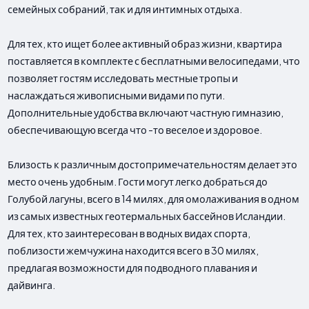
семейных собраний, так и для интимных отдыха.
Для тех, кто ищет более активный образ жизни, квартира
поставляется в комплекте с бесплатными велосипедами, что
позволяет гостям исследовать местные тропы и
наслаждаться живописными видами по пути.
Дополнительные удобства включают частную гимназию,
обеспечивающую всегда что -то веселое и здоровое.
Близость к различным достопримечательностям делает это
место очень удобным. Гости могут легко добраться до
Голубой лагуны, всего в 14 милях, для омолаживания в одном
из самых известных геотермальных бассейнов Исландии.
Для тех, кто заинтересован в водных видах спорта,
поблизости жемчужина находится всего в 30 милях,
предлагая возможности для подводного плавания и
дайвинга.