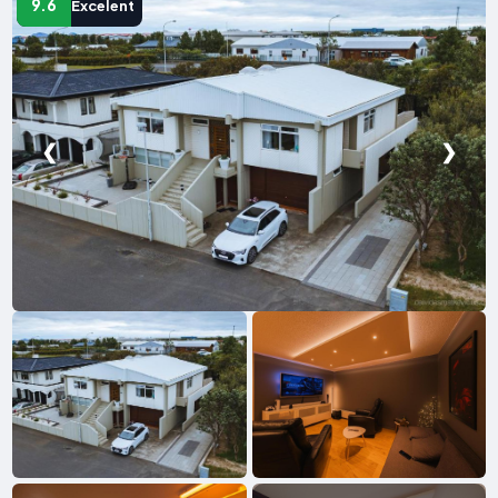
9.6
Excelent
❮
❯