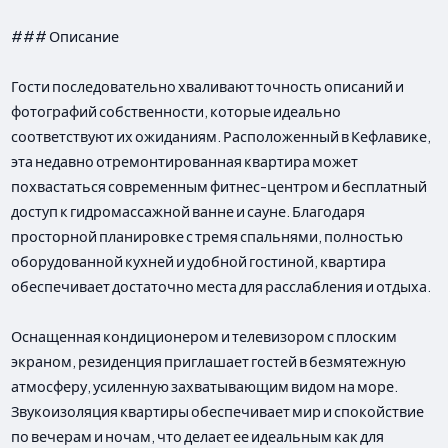
### Описание
Гости последовательно хваливают точность описаний и
фотографий собственности, которые идеально
соответствуют их ожиданиям. Расположенный в Кефлавике,
эта недавно отремонтированная квартира может
похвастаться современным фитнес-центром и бесплатный
доступ к гидромассажной ванне и сауне. Благодаря
просторной планировке с тремя спальнями, полностью
оборудованной кухней и удобной гостиной, квартира
обеспечивает достаточно места для расслабления и отдыха.
Оснащенная кондиционером и телевизором с плоским
экраном, резиденция приглашает гостей в безмятежную
атмосферу, усиленную захватывающим видом на море.
Звукоизоляция квартиры обеспечивает мир и спокойствие
по вечерам и ночам, что делает ее идеальным как для