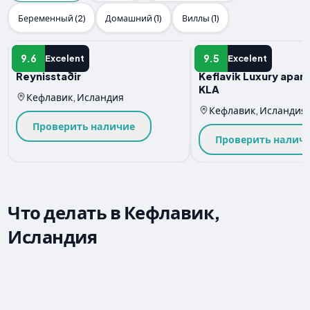
Беременный (2)
Домашний (1)
Виллы (1)
Квартира
Квартира
9.6
9.5
Excelent
Excelent
Reynisstaðir
Keflavik Luxury apar
KLA
Кефлавик, Исландия
Кефлавик, Исландия
Проверить наличие
Проверить налич
Что делать в Кефлавик,
Исландия