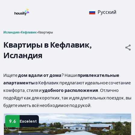
Русский
Исландия
>
Кефлавик
>
Квартиры
Квартиры в Кефлавик,
Исландия
Ищете
дом вдали от дома
? Наши
привлекательные
апартаменты
в Кефлавик предлагают идеальное сочетание
комфорта, стиля и
удобного расположения
. Отлично
подойдут как для коротких, так и для длительных поездок, вы
будете иметь всё необходимое под рукой.
9.6
Excelent