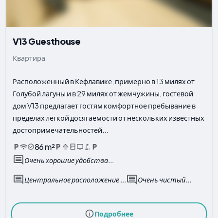
V13 Guesthouse
Квартира
Расположенный в Кефлавике, примерно в 13 милях от
Голубой лагуны и в 29 милях от жемчужины, гостевой
дом V13 предлагает гостям комфортное пребывание в
пределах легкой досягаемости от нескольких известных
достопримечательностей...
86 m²
Очень хорошие удобства...
Центральное расположение ...
Очень чистый...
Подробнее