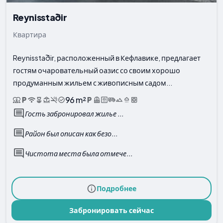
Reynisstaðir
Квартира
Reynisstaðir, расположенный в Кефлавике, предлагает
гостям очаровательный оазис со своим хорошо
продуманным жильем с живописным садом...
96 m²
Гость забронировал жилье ...
Район был описан как безо...
Чистота места была отмече...
Подробнее
Забронировать сейчас