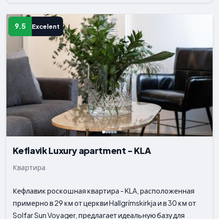
9.5
Excelent
Keflavik Luxury apartment - KLA
Квартира
Кефлавик роскошная квартира - KLA, расположенная
примерно в 29 км от церкви Hallgrímskirkja и в 30 км от
Solfar Sun Voyager, предлагает идеальную базу для