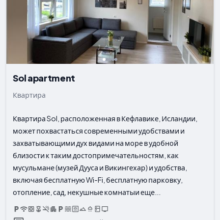
Sol apartment
Квартира
Квартира Sol, расположенная в Кефлавике, Исландии,
может похвастаться современными удобствами и
захватывающими дух видами на море в удобной
близости к таким достопримечательностям, как
мусульмане (музей Дууса и Викингехар) и удобства,
включая бесплатную Wi-Fi, бесплатную парковку,
отопление, сад, некушные комнатыи еще...