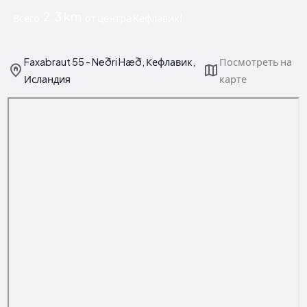
2.3 km
Всего
от центра Кефлавик!
Faxabraut 55 - Neðri Hæð, Кефлавик,
Посмотреть на
Исландия
карте