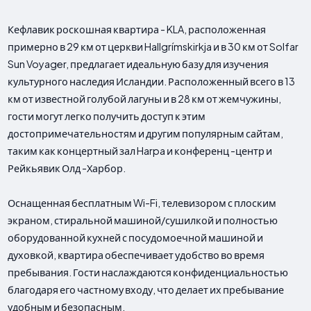
Кефлавик роскошная квартира - KLA, расположенная
примерно в 29 км от церкви Hallgrímskirkja и в 30 км от Solfar
Sun Voyager, предлагает идеальную базу для изучения
культурного наследия Исландии. Расположенный всего в 13
км от известной голубой лагуны и в 28 км от жемчужины,
гости могут легко получить доступ к этим
достопримечательностям и другим популярным сайтам,
таким как концертный зал Harpa и конференц -центр и
Рейкьявик Олд -Харбор.
Оснащенная бесплатным Wi-Fi, телевизором с плоским
экраном, стиральной машиной/сушилкой и полностью
оборудованной кухней с посудомоечной машиной и
духовкой, квартира обеспечивает удобство во время
пребывания. Гости наслаждаются конфиденциальностью
благодаря его частному входу, что делает их пребывание
удобным и безопасным.