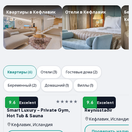
Квартиры в Кефлавик
Отели в Кефлавик
Бе
Ке
Квартиры (6)
Отели (3)
Гостевые дома (2)
Беременный (2)
Домашний (1)
Виллы (1)
Квартира
Квартира
9.6
9.6
Excelent
Excelent
Smart Luxury - Private Gym,
Reynisstaðir
Hot Tub & Sauna
Кефлавик, Исландия
Кефлавик, Исландия
Проверить налич