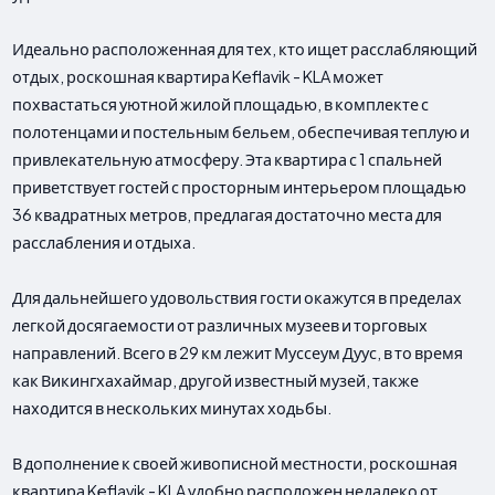
Идеально расположенная для тех, кто ищет расслабляющий
отдых, роскошная квартира Keflavik - KLA может
похвастаться уютной жилой площадью, в комплекте с
полотенцами и постельным бельем, обеспечивая теплую и
привлекательную атмосферу. Эта квартира с 1 спальней
приветствует гостей с просторным интерьером площадью
36 квадратных метров, предлагая достаточно места для
расслабления и отдыха.
Для дальнейшего удовольствия гости окажутся в пределах
легкой досягаемости от различных музеев и торговых
направлений. Всего в 29 км лежит Муссеум Дуус, в то время
как Викингхахаймар, другой известный музей, также
находится в нескольких минутах ходьбы.
В дополнение к своей живописной местности, роскошная
квартира Keflavik - KLA удобно расположен недалеко от