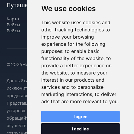
Путешествуйте с нами
We use cookies
Карта
This website uses cookies and
Рейсы
other tracking technologies to
Рейсы
improve your browsing
experience for the following
purposes:
to enable basic
functionality of the website
,
to
© 2026 Housity.net
provide a better experience on
the website
,
to measure your
interest in our products and
Данный сайт предоставляет информацию
services and to personalize
исключительно в справочных целях и никак не связан с
marketing interactions
,
to deliver
представленными на нем объектами размещения.
ads that are more relevant to you
.
Представленная информация может быть неточной или
устаревшей, поэтому за точными сведениями
I agree
обращайтесь на официальный сайт. Бронирование
осуществляется через нашего партнера по
I decline
сотрудничеству. Более подробную информацию можно