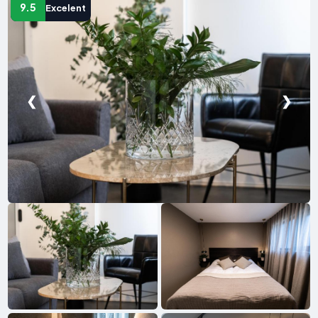
9.5
Excelent
❮
❯