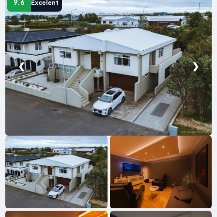
9.6
Excelent
❮
❯