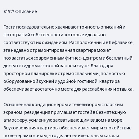
### Описание
Гости последовательно хваливают точность описаний и
фотографий собственности, которые идеально
соответствуют их ожиданиям. Расположенный в Кефлавике,
эта недавно отремонтированная квартира может
похвастаться современным фитнес-центром и бесплатный
доступ к гидромассажной ванне и сауне. Благодаря
просторной планировке с тремя спальнями, полностью
оборудованной кухней и удобной гостиной, квартира
обеспечивает достаточно места для расслабления и отдыха.
Оснащенная кондиционером и телевизором с плоским
экраном, резиденция приглашает гостей в безмятежную
атмосферу, усиленную захватывающим видом на море.
Звукоизоляция квартиры обеспечивает мир и спокойствие
по вечерам и ночам, что делает ее идеальным как для