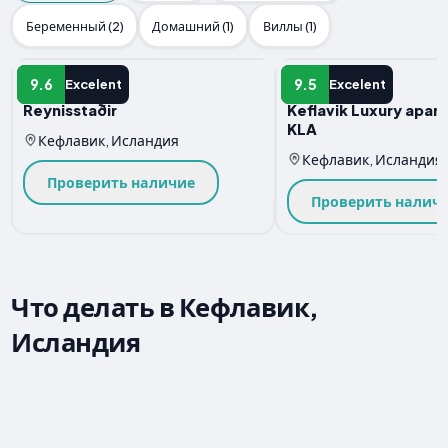
Беременный (2)
Домашний (1)
Виллы (1)
Квартира
Квартира
9.6
9.5
Excelent
Excelent
Reynisstaðir
Keflavik Luxury apar
KLA
Кефлавик, Исландия
Кефлавик, Исландия
Проверить наличие
Проверить налич
Что делать в Кефлавик,
Исландия