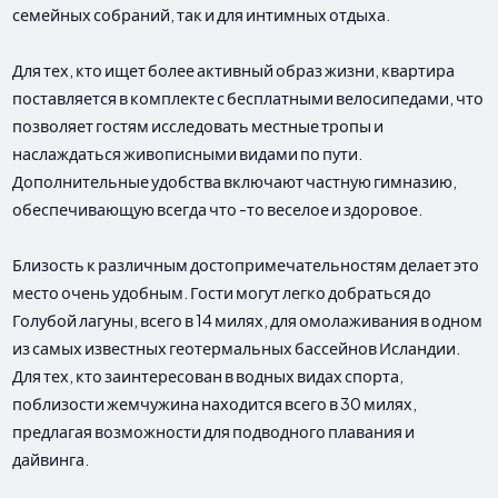
семейных собраний, так и для интимных отдыха.
Для тех, кто ищет более активный образ жизни, квартира
поставляется в комплекте с бесплатными велосипедами, что
позволяет гостям исследовать местные тропы и
наслаждаться живописными видами по пути.
Дополнительные удобства включают частную гимназию,
обеспечивающую всегда что -то веселое и здоровое.
Близость к различным достопримечательностям делает это
место очень удобным. Гости могут легко добраться до
Голубой лагуны, всего в 14 милях, для омолаживания в одном
из самых известных геотермальных бассейнов Исландии.
Для тех, кто заинтересован в водных видах спорта,
поблизости жемчужина находится всего в 30 милях,
предлагая возможности для подводного плавания и
дайвинга.