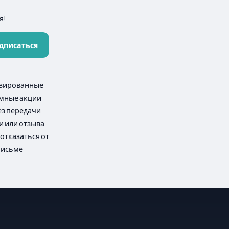
я!
дписаться
лизированные
амные акции
ез передачи
и или отзыва
отказаться от
письме