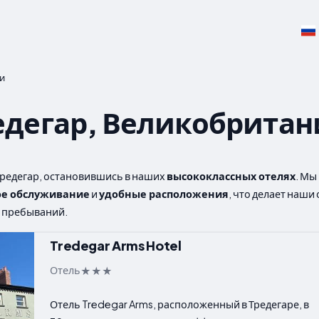
и
едегар, Великобритан
Тредегар, остановившись в наших
высококлассных отелях
. Мы
е обслуживание
и
удобные расположения
, что делает наши
 пребываний.
Tredegar Arms Hotel
Отель
Отель Tredegar Arms, расположенный в Тредегаре, в