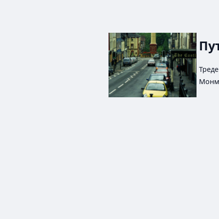
Пу
Треде
Монму