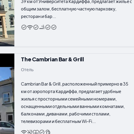
39 км от Университета Кардиффа, предлагает жилье с
общим залом, бесплатную частную парковку,
ресторан и бар...
The Cambrian Bar & Grill
Отель
Cambrian Bar & Grill, расположенный примерно в 35
км от аэропорта Кардиффа, предлагает удобные
жилья с просторными семейными номерами,
оснащенными отдельными ванными комнатами,
балконами, диванами, рабочими столами,
телевизорами и бесплатным Wi-Fi...