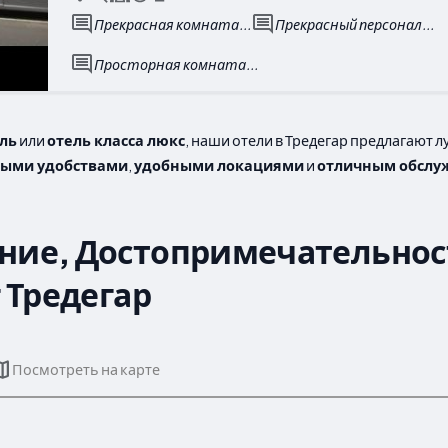
Прекрасная комната...
Прекрасный персонал...
Просторная комната...
ль
или
отель класса люкс
, наши отели в Тредегар предлагают 
ыми удобствами
,
удобными локациями
и
отличным обслу
ние, Достопримечательнос
 Тредегар
Посмотреть на карте