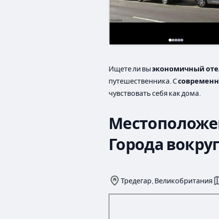
Ищете ли вы
экономичный оте
путешественника. С
современн
чувствовать себя как дома.
Местоположе
Города вокруг
Тредегар, Великобритания