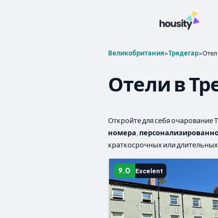
Великобритания
>
Тредегар
>
Отел
Отели в Тр
Откройте для себя очарование 
номера
,
персонализированно
краткосрочных или длительных
9.0
Excelent