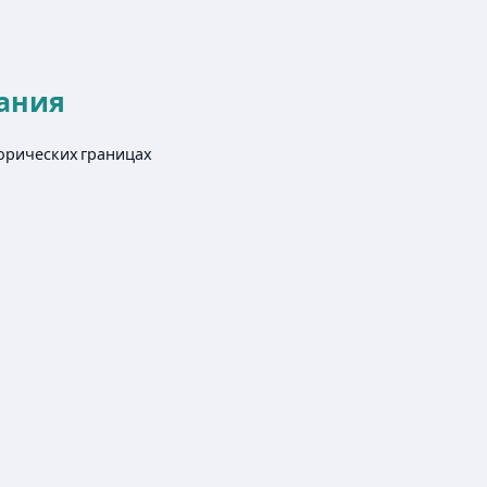
ания
торических границах