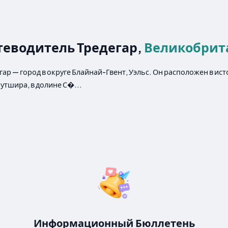
теводитель Тредегар,
Великобрит
гар — город в округе Блайнай-Гвент, Уэльс. Он расположен в ис
тшира, в долине С�...
Информационный Бюллетень