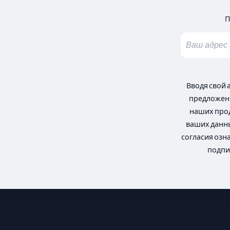
П
Вводя свой 
предложени
наших прод
ваших данны
согласия озн
подпи