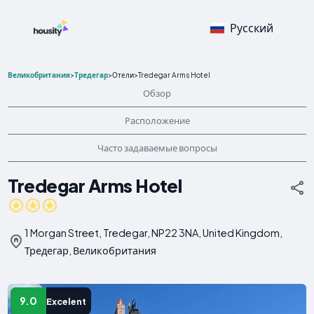
Русский
Великобритания
>
Тредегар
>
Отели
>
Tredegar Arms Hotel
Обзор
Расположение
Часто задаваемые вопросы
Tredegar Arms Hotel
1 Morgan Street, Tredegar, NP22 3NA, United Kingdom,
Тредегар, Великобритания
9.0
Excelent