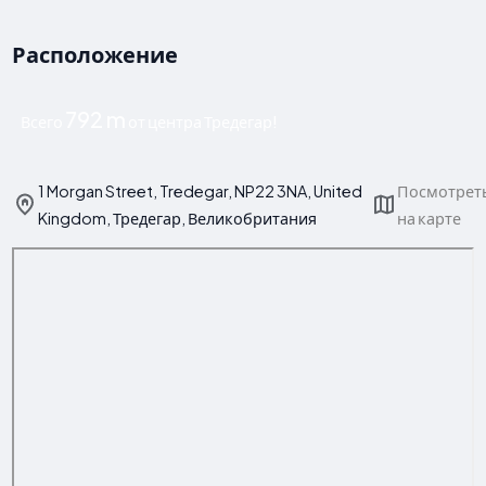
Расположение
792 m
Всего
от центра Тредегар!
1 Morgan Street, Tredegar, NP22 3NA, United
Посмотрет
Kingdom, Тредегар, Великобритания
на карте