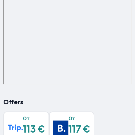
Offers
От
От
113 €
117 €