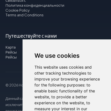
Связаться с
Политика конфиденциальности
Cookie Policy
Terms and Conditions
Путешествуйте с нами
Карта
Рейсы
We use cookies
Рейсы
This website uses cookies and
other tracking technologies to
improve your browsing experience
for the following purposes:
to
© 2026 Housity.net
enable basic functionality of the
website
,
to provide a better
Данный сайт предоставляет информацию
experience on the website
,
to
исключительно в справочных целях и никак не связан с
measure your interest in our
представленными на нем объектами размещения.