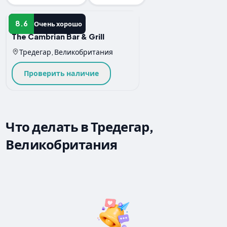
Отель
8.6
Очень хорошо
The Cambrian Bar & Grill
Тредегар, Великобритания
Проверить наличие
Что делать в Тредегар,
Великобритания