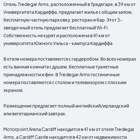
Отель Tredegar Arms, расположенный в Тредегаре, в 39 км от
Университета Кардиффа, предлагает жилье с общим залом,
бесплатную частную парковку, ресторан и бар. Этот 3-
звездочный отель предлагает бесплатный Wi-Fi.
Собственность не курят и расположена в 41 км от
университета Южного Уэльса - кампуса Кардиффа.
В отеле номера поставляются с гардеробом. Во всех номерах
есть ванная комната с душем, бесплатные туалетные
принадлежности и фен. В Tredegar Arms гостиничные
номера поставляются с столом и телевизором с плоским
экраном.
Размещение предлагает полный английский/ирландский
или вегетарианский завтрак.
Motorpoint Arena Cardiff находится в 41 км от отеля Tredegar
Arms, а Cardiff Castle находится в 42 км от недвижимости.