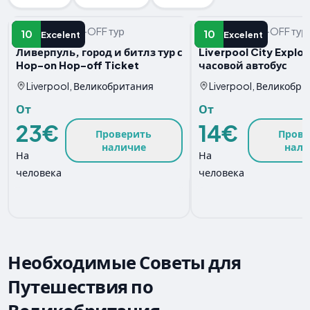
HOP-ON HOP-OFF тур
HOP-ON HOP-OFF тур
10
10
Excelent
Excelent
Ливерпуль, город и битлз тур с
Liverpool City Explo
Hop-on Hop-off Ticket
часовой автобус
Liverpool, Великобритания
Liverpool, Великобр
От
От
23€
14€
Проверить
Прове
наличие
нали
На
На
человека
человека
Необходимые Советы для
Путешествия по