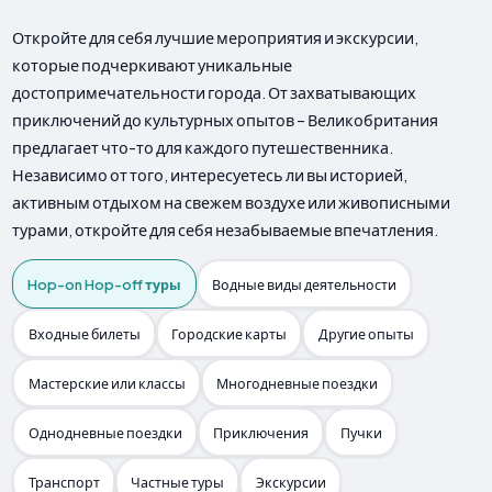
Откройте для себя лучшие мероприятия и экскурсии,
которые подчеркивают уникальные
достопримечательности города. От захватывающих
приключений до культурных опытов – Великобритания
предлагает что-то для каждого путешественника.
Независимо от того, интересуетесь ли вы историей,
активным отдыхом на свежем воздухе или живописными
турами, откройте для себя незабываемые впечатления.
Hop-on Hop-off туры
Водные виды деятельности
Входные билеты
Городские карты
Другие опыты
Мастерские или классы
Многодневные поездки
Однодневные поездки
Приключения
Пучки
Транспорт
Частные туры
Экскурсии