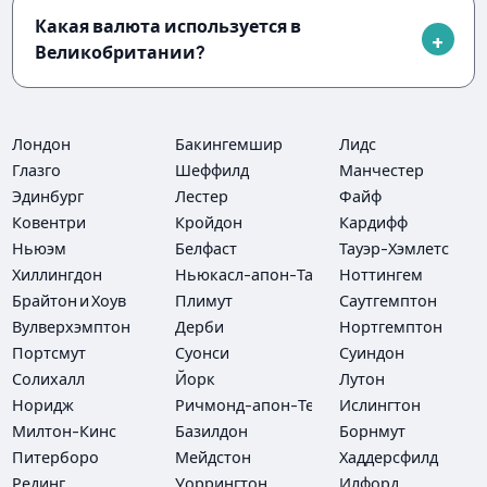
Какая валюта используется в
Великобритании?
Лондон
Бакингемшир
Лидс
Глазго
Шеффилд
Манчестер
Эдинбург
Лестер
Файф
Ковентри
Кройдон
Кардифф
Ньюэм
Белфаст
Тауэр-Хэмлетс
Хиллингдон
Ньюкасл-апон-Тайн
Ноттингем
Брайтон и Хоув
Плимут
Саутгемптон
Вулверхэмптон
Дерби
Нортгемптон
Портсмут
Суонси
Суиндон
Солихалл
Йорк
Лутон
Норидж
Ричмонд-апон-Темс
Ислингтон
Милтон-Кинс
Базилдон
Борнмут
Питерборо
Мейдстон
Хаддерсфилд
Рединг
Уоррингтон
Илфорд