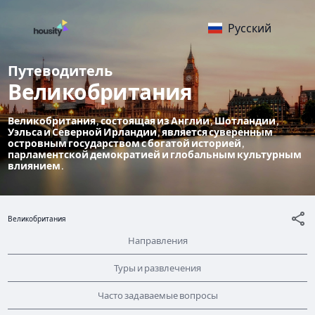
Русский
Путеводитель
Великобритания
Великобритания, состоящая из Англии, Шотландии,
Уэльса и Северной Ирландии, является суверенным
островным государством с богатой историей,
парламентской демократией и глобальным культурным
влиянием.
Великобритания
Направления
Туры и развлечения
Часто задаваемые вопросы