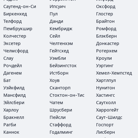
Саутенд-он-Си
Ипсуич
Оксфорд
Биркенхед
Пул
Глостер
Телфорд
Данди
Брайтон
Пембрукшир
Кембридж
Ромфорд
Колчестер
Сейл
Блэкберн
Эксетер
Челтенхэм
Донкастер
Челмсфорд
Гейтсхед
Ротерхем
Слау
Уэмбли
Кроули
Рочдейл
Бейзингсток
Уэртинг
Дагенем
Истборн
Хемел-Хемпстед
Бат
Хоув
Хартлпул
Уэйкфилд
Сканторп
Нунитон
Мансфилд
Стоктон-он-Тис
Хастингс
Эйлсбери
Чатем
Саутхолл
Харлоу
Шрусбери
Харрогейт
Бракнелл
Пейсли
Саут-Шилдс
Рагби
Стаффорд
Госпорт
Каннок
Годалминг
Лисберн