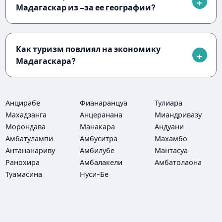
Мадагаскар из -за ее географии?
Как туризм повлиял на экономику
Мадагаскара?
Анцирабе
Фианаранцуа
Тулиара
Махадзанга
Анцеранана
Миандривазу
Морондава
Манакара
Андуани
Амбатулампи
Амбуситра
Махамбо
Антананариву
Амбилубе
Мантасуа
Ранохира
Амбалакели
Амбатолаона
Туамасина
Нуси-Бе