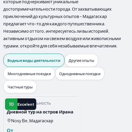
которые подчеркивают уникальные
достопримечательности города. От захватывающих
приключений до культурных опытов – Мадагаскар
предлагает что-то для каждого путешественника.
Независимо от того, интересуетесь ли вы историей,
активным отдыхом на свежем воздухе или живописными
турами, откройте для себя незабываемые впечатления.
Водные виды деятельности
Другие опыты
Многодневные поездки
Однодневные поездки
Частные туры
Водная деятельность
10
Excelent
Дневной тур на остров Ирана
Nosy Be, Мадагаскар
От