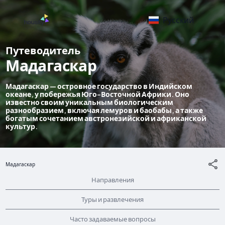
Русский
Путеводитель
Мадагаскар
Мадагаскар — островное государство в Индийском
океане, у побережья Юго-Восточной Африки. Оно
известно своим уникальным биологическим
разнообразием, включая лемуров и баобабы, а также
богатым сочетанием австронезийской и африканской
культур.
Мадагаскар
Направления
Туры и развлечения
Часто задаваемые вопросы