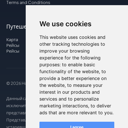
Terms and Conditions
We use cookies
Путешествуйте с нами
This website uses cookies and
Карта
other tracking technologies to
Рейсы
improve your browsing
Рейсы
experience for the following
purposes:
to enable basic
functionality of the website
,
to
provide a better experience on
© 2026 Housity.net
the website
,
to measure your
interest in our products and
Данный сайт предоставляет информацию
services and to personalize
marketing interactions
,
to deliver
исключительно в справочных целях и никак не связан с
ads that are more relevant to you
.
представленными на нем объектами размещения.
Представленная информация может быть неточной или
устаревшей, поэтому за точными сведениями
I agree