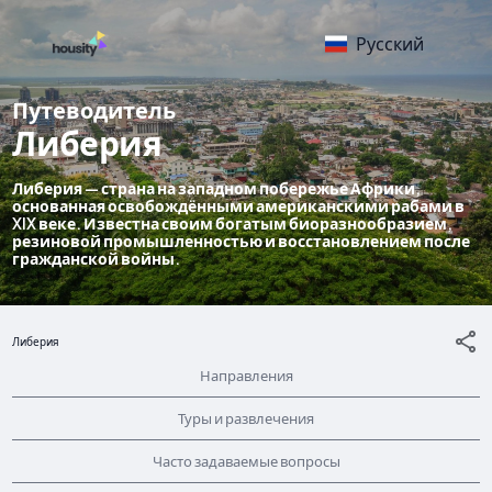
Русский
Путеводитель
Либерия
Либерия — страна на западном побережье Африки,
основанная освобождёнными американскими рабами в
XIX веке. Известна своим богатым биоразнообразием,
резиновой промышленностью и восстановлением после
гражданской войны.
Либерия
Направления
Туры и развлечения
Часто задаваемые вопросы