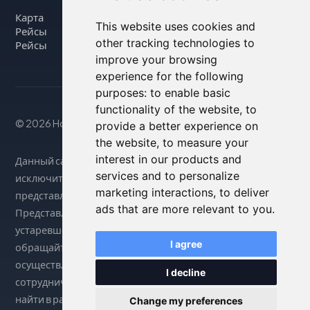
Карта
This website uses cookies and
Рейсы
other tracking technologies to
Рейсы
improve your browsing
experience for the following
purposes:
to enable basic
functionality of the website
,
to
© 2026 Housity.net
provide a better experience on
the website
,
to measure your
interest in our products and
Данный сайт предоставляет информацию
services and to personalize
исключительно в справочных целях и никак не связан с
marketing interactions
,
to deliver
представленными на нем объектами размещения.
ads that are more relevant to you
.
Представленная информация может быть неточной или
устаревшей, поэтому за точными сведениями
I agree
обращайтесь на официальный сайт. Бронирование
осуществляется через нашего партнера по
I decline
сотрудничеству. Более подробную информацию можно
найти в разделе «Юридическое уведомление».
Change my preferences