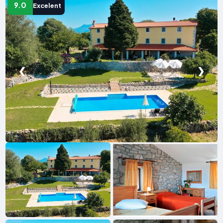
9.0
Excelent
❮
❯