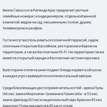
Вилла Calussovo в Рипенда Крас предлагает уютные
семейные номера с кондиционером, отдельной ванной
комнатой, видом на сад, письменным столом, душем,
телевизором и шкафом.
Гости могут воспользоваться солнечной террасой, садом,
сезонным открытым бассейном, рестораном и баром на
территории, а также бесплатным Wi-Fi. На территории также
имеется открытый лаундж и бесплатная частная парковка.
В ресторане отеля на ужин подают блюда хорватской кухни,
а каждое утро сервируется континентальный завтрак.
Среди близлежащих достопримечательностей - арена Пулы
(46 км), замки Морозини-Гримани и Пазин (оба - в 33 км),
замок Двиград (42 км) и национальный парк Бриони (45 км).
Аэропорт Пулы находится в 45 км от отеля.