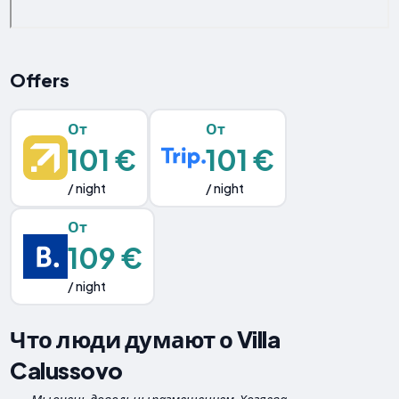
Offers
От
От
101 €
101 €
/ night
/ night
От
109 €
/ night
Что люди думают о Villa
Calussovo