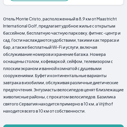
Отель Monte Cristo, расположенный в 8,9 км от Maastricht
International Golf, предлагает удобное жилье с открытым
бассейном, бесплатную частную парковку, фитнес -центр и
сад. Гости наслаждаются удобствами, такими как терраса и
бар, а также бесплатный Wi-Fi и услуги, включая
обслуживание номеров и хранение багажа. Номера
оснащены столом, кофеваркой, сейфом, телевизором с
плоским экраном и ванной комнатой с душевыми
сооружениями. Буфет и континентальные варианты
завтрака в изобилии, обслуживая различные диетические
предпочтения. Энтузиасты велосипедов ценят близлежащие
живописные районы, с прокатом велосипедов. Базилика
святого Серватия находится примерно в 10 км, а Vrijthof
находится всего в 10 км от собственности.