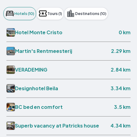
Hotels (10)
Tours (1)
Destinations (10)
0 km
Hotel Monte Cristo
2.29 km
Martin's Rentmeesterij
2.84 km
VERADEMING
3.34 km
Designhotel Beila
3.5 km
BC bed en comfort
4.34 km
Superb vacancy at Patricks house