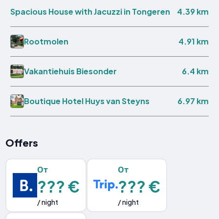
4.39 km
Spacious House with Jacuzzi in Tongeren
4.91 km
Rootmolen
6.4 km
Vakantiehuis Biesonder
6.97 km
Boutique Hotel Huys van Steyns
Offers
От
От
??? €
??? €
/ night
/ night