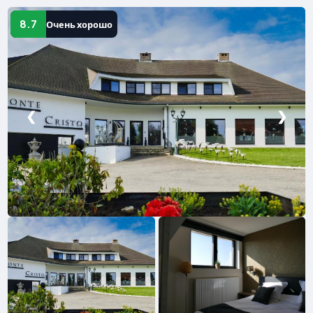
8.7
Очень хорошо
❮
❯