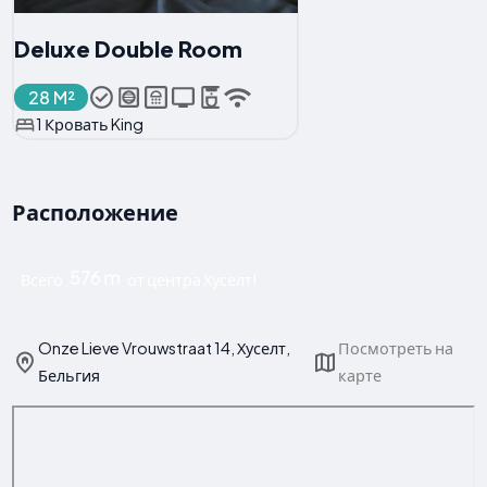
Deluxe Double Room
28 M²
1 Кровать King
Расположение
576 m
Всего
от центра Хуселт!
Onze Lieve Vrouwstraat 14, Хуселт,
Посмотреть на
Бельгия
карте