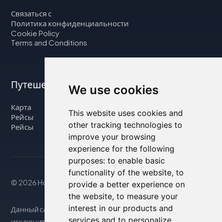
Связаться с
Политика конфиденциальности
Cookie Policy
Terms and Conditions
Путешествуйте с нами
We use cookies
Карта
This website uses cookies and
Рейсы
other tracking technologies to
Рейсы
improve your browsing
experience for the following
purposes:
to enable basic
functionality of the website
,
to
© 2026 Housity.net
provide a better experience on
the website
,
to measure your
interest in our products and
Данный сайт предоставляет информацию
services and to personalize
исключительно в справочных целях и никак не связан с