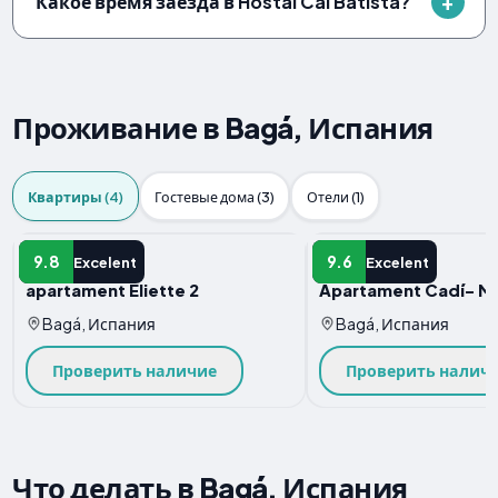
Какое время заезда в Hostal Cal Batista?
Проживание в Bagá, Испания
Квартиры (4)
Гостевые дома (3)
Отели (1)
Квартира
Квартира
9.8
9.6
Excelent
Excelent
apartament Eliette 2
Apartament Cadí- M
Bagá, Испания
Bagá, Испания
Проверить наличие
Проверить налич
Что делать в Bagá, Испания