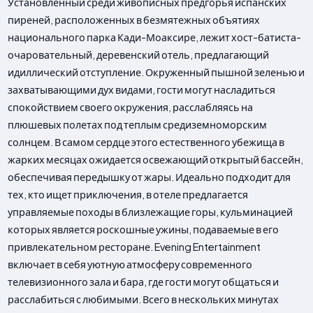
Установленный среди живописных предгорья испанских
пиреней, расположенных в безмятежных объятиях
национального парка Кади-Моаксире, лежит хост-батиста-
очаровательный, деревенский отель, предлагающий
идиллический отступление. Окруженный пышной зеленью и
захватывающими дух видами, гости могут насладиться
спокойствием своего окружения, расслабляясь на
плюшевых полетах под теплым средиземноморским
солнцем. В самом сердце этого естественного убежища в
жарких месяцах ожидается освежающий открытый бассейн,
обеспечивая передышку от жары. Идеально подходит для
тех, кто ищет приключения, в отеле предлагается
управляемые походы в близлежащие горы, кульминацией
которых является роскошные ужины, подаваемые в его
привлекательном ресторане. Evening Entertainment
включает в себя уютную атмосферу современного
телевизионного зала и бара, где гости могут общаться и
расслабиться с любимыми. Всего в нескольких минутах