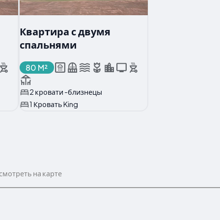
Квартира с двумя
спальнями
80 M²
2 кровати -близнецы
1 Кровать King
смотреть на карте