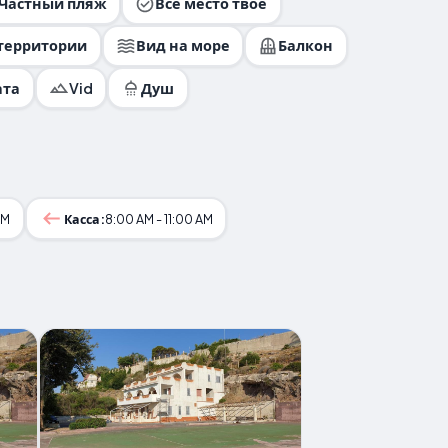
Частный пляж
Все место твое
 территории
Вид на море
Балкон
ата
Vid
Душ
PM
Касса:
8:00 AM - 11:00 AM