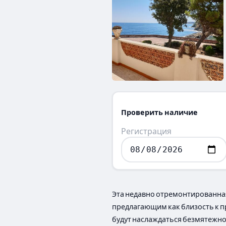
Проверить наличие
Регистрация
Эта недавно отремонтированная 
предлагающим как близость к пр
будут наслаждаться безмятежн