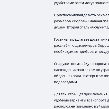
удобствами гости могут полност
Приспосабливая до четырех чел
размером с король. Главная сп
душем. Вторая спальня служит д
Гостиная предлагает достаточны
расслабляющих вечеров. Хорошо
необходимые приборы и посуду
Снаружи гости найдут очароват
наслаждения завтраком по утра
обеденная зона на открытом во
под звездами.
Для тех, кто ищет приключения,
удобные варианты транспорта д
расположен примерно в 24 милях