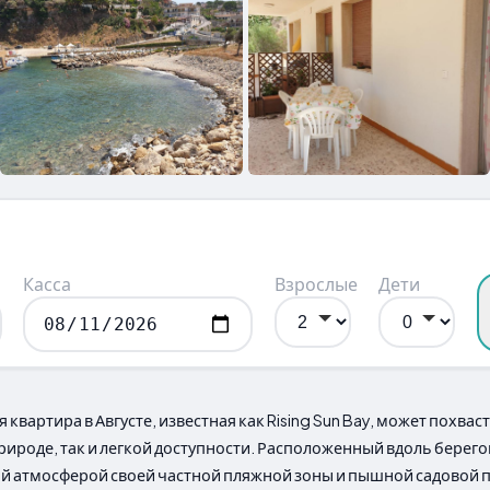
Касса
Взрослые
Дети
квартира в Августе, известная как Rising Sun Bay, может похва
ироде, так и легкой доступности. Расположенный вдоль берего
ой атмосферой своей частной пляжной зоны и пышной садовой 