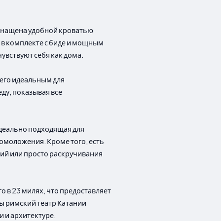
оснащена удобной кроватью
 в комплекте с биде и мощным
увствуют себя как дома.
 его идеальным для
ду, показывая все
идеально подходящая для
омоложения. Кроме того, есть
ий или просто раскручивания
о в 23 милях, что предоставляет
ы римский театр Катании
и и архитектуре.