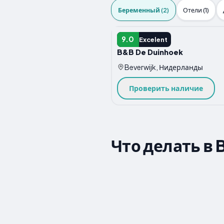
Беременный (2)
Отели (1)
Беременная
9.0
Excelent
B&B De Duinhoek
Beverwijk, Нидерланды
Проверить наличие
Что делать в 