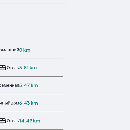
0 km
омашний
3.81 km
Отель
5.47 km
ременная
6.43 km
чный дом
14.49 km
Отель