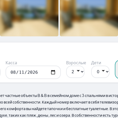
Касса
Взрослые
Дети
т частные объекты B & B в семейном доме с 3 спальнями в ист
по всей собственности. Каждый номер включает в себя телевизо
го комфорта вы найдете тапочки и бесплатные туалетные. В эт
хе, таких как пляж, дюны, лес и озера. В собственности есть т