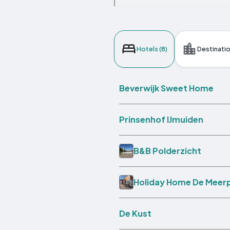
Hotels (8)
Destinatio
Beverwijk Sweet Home
Prinsenhof IJmuiden
B&B Polderzicht
Holiday Home De Meerp
De Kust