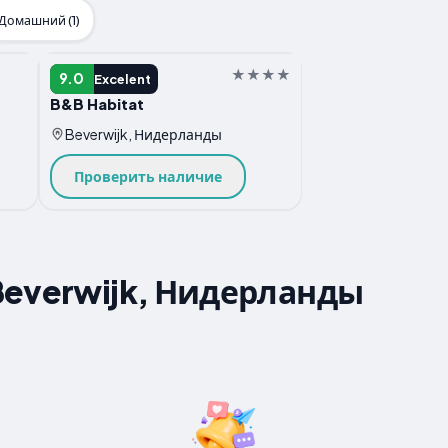
Домашний (1)
Беременная
9.0
Excelent
B&B Habitat
Beverwijk, Нидерланды
Проверить наличие
Beverwijk, Нидерланды