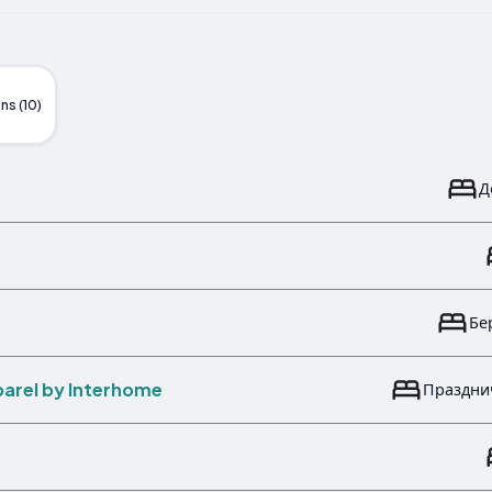
ns (10)
Д
Бе
arel by Interhome
Праздни