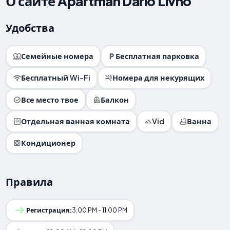
О сайте Apartman Dario Livno
Удобства
Семейные номера
Бесплатная парковка
Бесплатный Wi-Fi
Номера для некурящих
Все место твое
Балкон
Отдельная ванная комната
Vid
Ванна
Кондиционер
Правила
Регистрация:
3:00 PM - 11:00 PM