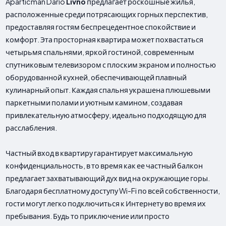
Aparticman Dario
Livno
предлагает роскошные жилья,
расположенные среди потрясающих горных перспектив,
предоставляя гостям беспрецедентное спокойствие и
комфорт. Эта просторная квартира может похвастаться
четырьмя спальнями, яркой гостиной, современным
спутниковым телевизором с плоским экраном и полностью
оборудованной кухней, обеспечивающей плавный
кулинарный опыт. Каждая спальня украшена плюшевыми
паркетными полами и уютным камином, создавая
привлекательную атмосферу, идеально подходящую для
расслабления.
Частный вход в квартиру гарантирует максимальную
конфиденциальность, в то время как ее частный балкон
предлагает захватывающий дух вид на окружающие горы.
Благодаря бесплатному доступу Wi-Fi по всей собственности,
гости могут легко подключиться к Интернету во время их
пребывания. Будь то приключение или просто