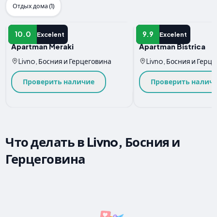
Отдых дома (1)
Квартира
Квартира
10.0
9.9
Excelent
Excelent
Apartman Meraki
Apartman Bistrica
Livno, Босния и Герцеговина
Livno, Босния и Герц
Проверить наличие
Проверить налич
Что делать в Livno, Босния и
Герцеговина