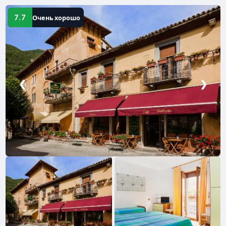
7.7
Очень хорошо
❮
❯