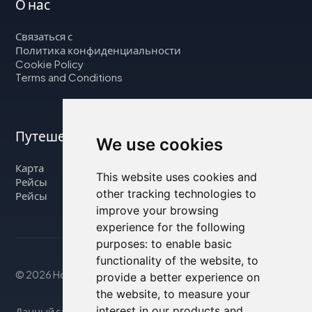
О нас
Связаться с
Политика конфиденциальности
Cookie Policy
Terms and Conditions
Путешествуйте с нами
We use cookies
Карта
This website uses cookies and
Рейсы
other tracking technologies to
Рейсы
improve your browsing
experience for the following
purposes:
to enable basic
functionality of the website
,
to
© 2026 Housity.net
provide a better experience on
the website
,
to measure your
interest in our products and
Данный сайт предоставляет информацию