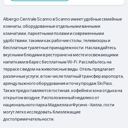
Albergo Centrale Scanno в Scanno имеет удобные семейные
комнаты, оборудованные отдельными ванными
комнатами, паркетными полами и современными
удобствами, такими как рабочие столы, телевизоры и
бесплатные туалетные принадлежности. Наслаждайтесь
вкусными блюдами в ресторане на месте и освежающими
напитками в баре с бесплатным Wi-Fi. Расслабьтесь на
террасе с видом на живописные виды. Отель предлагает
различные услуги, в том числе платный трансфер аэропорта,
аренду лыжного оборудования и точку продаж Ski Pass.
Также предоставляются гостиная, кофейня и зона отдыха на
открытом воздухе. Расположенный недалеко от
национального парка Маджелла и Фусино -Хилла, гости
могут легко исследовать близлежащие
достопримечательности.