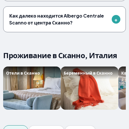
Как далеко находится Albergo Centrale
Scanno от центра Сканно?
Проживание в Сканно, Италия
Отели в Сканно
Беременный в Сканно
Ква