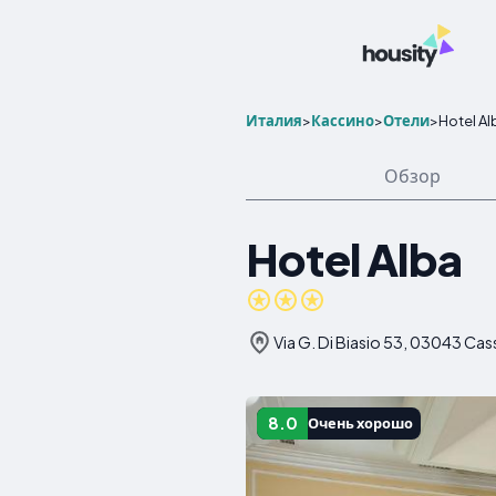
Италия
>
Кассино
>
Отели
>
Hotel Al
Обзор
Hotel Alba
Via G. Di Biasio 53, 03043 Cas
8.0
Очень хорошо