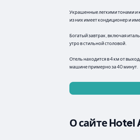
Украшенные легкими тонами и к
из них имеет кондиционер и име
Богатый завтрак, включая итал
утро в стильной столовой.
Отель находится в 4 км от выхо
машине примерно за 40 минут.
О сайте Hotel 