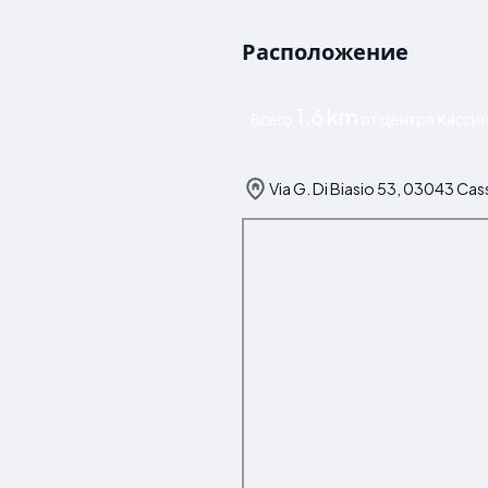
Расположение
1.6 km
Всего
от центра Касси
Via G. Di Biasio 53, 03043 Cas