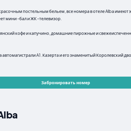
расочным постельным бельем, все номера в отеле Alba имеют 
ет мини -бал и ЖК -телевизор.
ьянский кофе и капучино, домашние пирожные и свежеиспеченн
да автомагистрали A1. Казерта и его знаменитый Королевский д
Забронировать номер
Alba