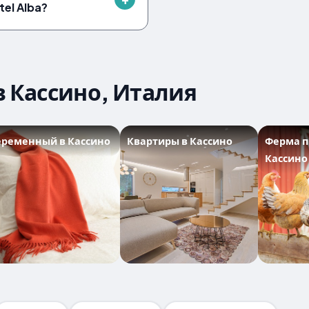
tel Alba?
 Кассино, Италия
еременный в Кассино
Квартиры в Кассино
Ферма п
Кассино