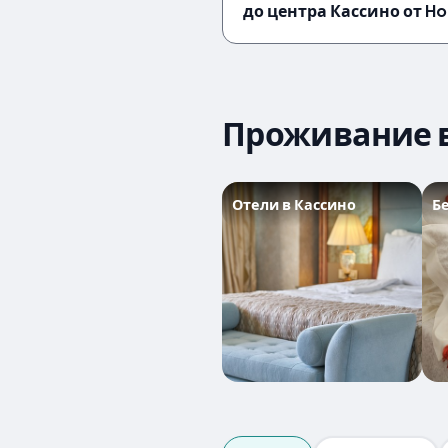
до центра Кассино от Ho
Проживание в
Отели в Кассино
Б