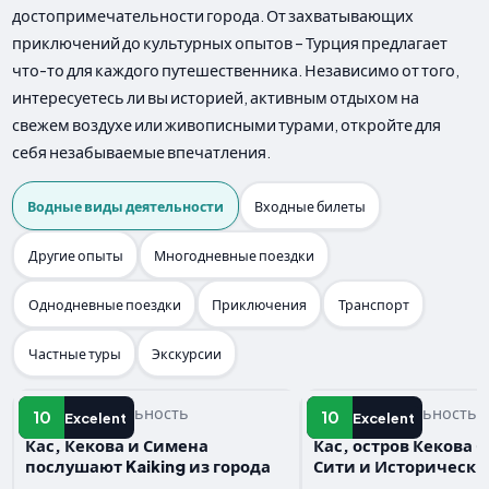
достопримечательности города. От захватывающих
приключений до культурных опытов – Турция предлагает
что-то для каждого путешественника. Независимо от того,
интересуетесь ли вы историей, активным отдыхом на
свежем воздухе или живописными турами, откройте для
себя незабываемые впечатления.
Водные виды деятельности
Входные билеты
Другие опыты
Многодневные поездки
Однодневные поездки
Приключения
Транспорт
Частные туры
Экскурсии
Водная деятельность
Водная деятельность
10
10
Excelent
Excelent
Кас, Кекова и Симена
Кас, остров Кекова 
послушают Kaiking из города
Сити и Исторически