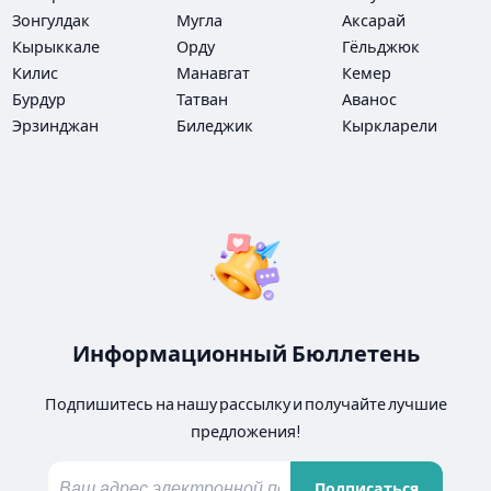
Зонгулдак
Мугла
Аксарай
Кырыккале
Орду
Гёльджюк
Килис
Манавгат
Кемер
Бурдур
Татван
Аванос
Эрзинджан
Биледжик
Кыркларели
Информационный Бюллетень
Подпишитесь на нашу рассылку и получайте лучшие
предложения!
Подписаться