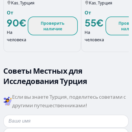
Kas, Турция
Kas, Турция
От
От
90€
55€
Проверить
Прове
наличие
нали
На
На
человека
человека
Советы Местных для
Исследования Турция
Если вы знаете Турция, поделитесь советами с
другими путешественниками!