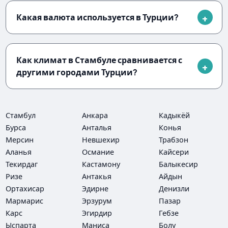
Какая валюта используется в Турции?
Как климат в Стамбуле сравнивается с
другими городами Турции?
Стамбул
Анкара
Кадыкёй
Бурса
Анталья
Конья
Мерсин
Невшехир
Трабзон
Аланья
Османие
Кайсери
Текирдаг
Кастамону
Балыкесир
Ризе
Антакья
Айдын
Ортахисар
Эдирне
Денизли
Мармарис
Эрзурум
Пазар
Карс
Эгирдир
Гебзе
Ыспарта
Маниса
Болу