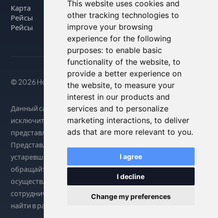
This website uses cookies and
Карта
other tracking technologies to
Рейсы
improve your browsing
Рейсы
experience for the following
purposes:
to enable basic
functionality of the website
,
to
provide a better experience on
© 2026 Housity.net
the website
,
to measure your
interest in our products and
Данный сайт предоставляет информацию
services and to personalize
marketing interactions
,
to deliver
исключительно в справочных целях и никак не связан с
ads that are more relevant to you
.
представленными на нем объектами размещения.
Представленная информация может быть неточной или
устаревшей, поэтому за точными сведениями
I agree
обращайтесь на официальный сайт. Бронирование
I decline
осуществляется через нашего партнера по
сотрудничеству. Более подробную информацию можно
Change my preferences
найти в разделе «Юридическое уведомление».