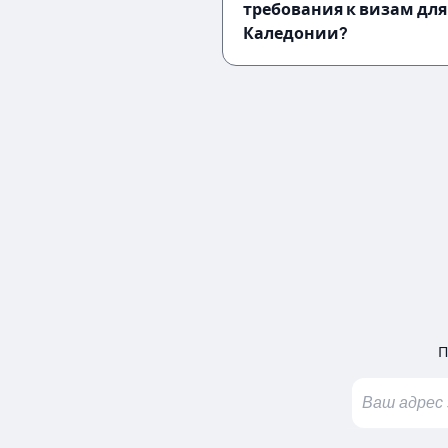
требования к визам дл
Каледонии?
П