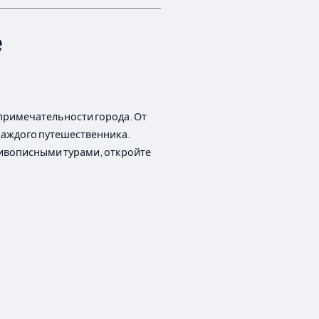
е
примечательности города. От
каждого путешественника.
живописными турами, откройте