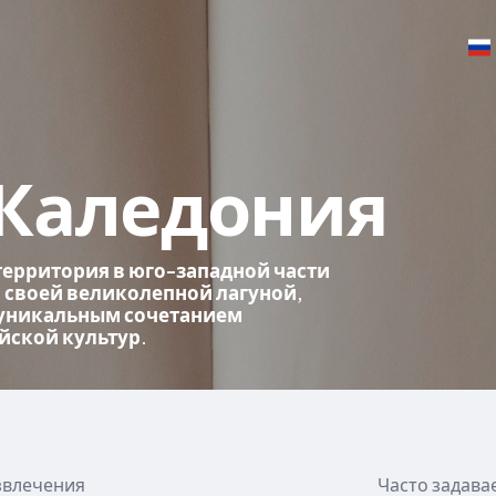
 Каледония
территория в юго-западной части
я своей великолепной лагуной,
уникальным сочетанием
йской культур.
звлечения
Часто задав