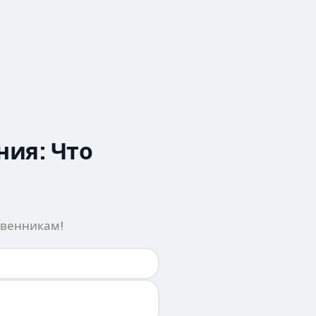
ния: Что
ственникам!