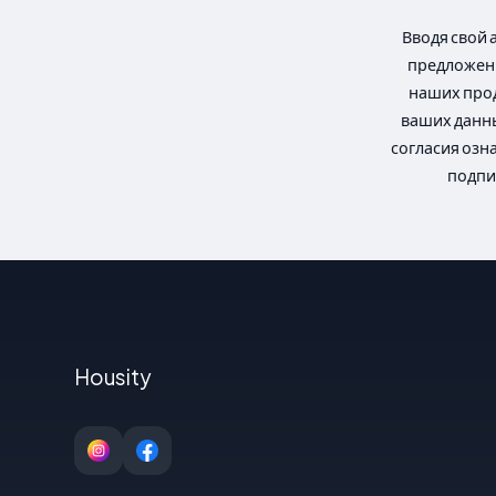
Вводя свой 
предложени
наших прод
ваших данны
согласия озн
подпи
Housity