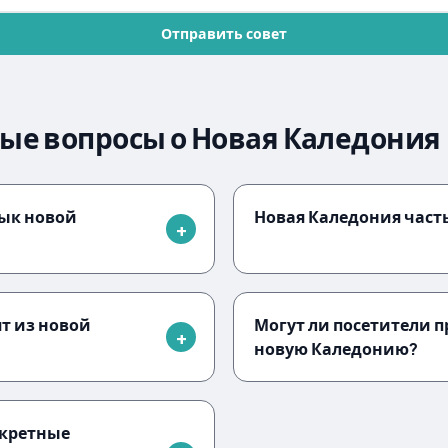
Отправить совет
ые вопросы о Новая Каледония
ык новой
Новая Каледония част
ят из новой
Могут ли посетители п
новую Каледонию?
нкретные