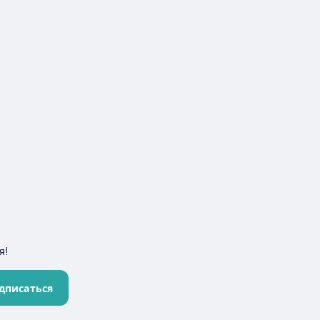
я!
дписаться