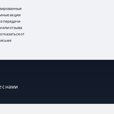
лизированные
амные акции
ез передачи
и или отзыва
отказаться от
письме
 с нами