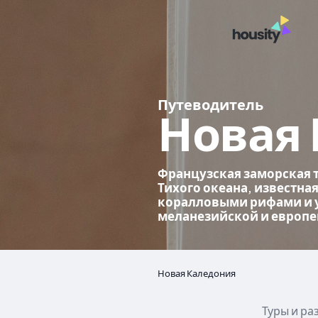
Путеводитель
Новая
Французская заморская 
Тихого океана, известна
коралловыми рифами и 
меланезийской и европе
Новая Каледония
Туры и ра