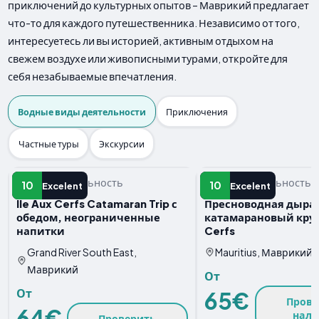
приключений до культурных опытов – Маврикий предлагает
что-то для каждого путешественника. Независимо от того,
интересуетесь ли вы историей, активным отдыхом на
свежем воздухе или живописными турами, откройте для
себя незабываемые впечатления.
Водные виды деятельности
Приключения
Частные туры
Экскурсии
Водная деятельность
Водная деятельность
10
10
Excelent
Excelent
Ile Aux Cerfs Catamaran Trip с
Пресноводная дыра
обедом, неограниченные
катамарановый круиз
напитки
Cerfs
Grand River South East,
Mauritius, Маврикий
Маврикий
От
От
65€
Прове
64€
нали
Проверить