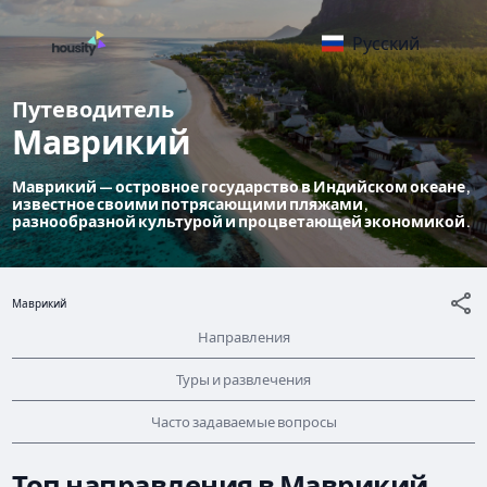
Русский
Путеводитель
Маврикий
Маврикий — островное государство в Индийском океане,
известное своими потрясающими пляжами,
разнообразной культурой и процветающей экономикой.
Маврикий
Направления
Туры и развлечения
Часто задаваемые вопросы
Топ направления в Маврикий