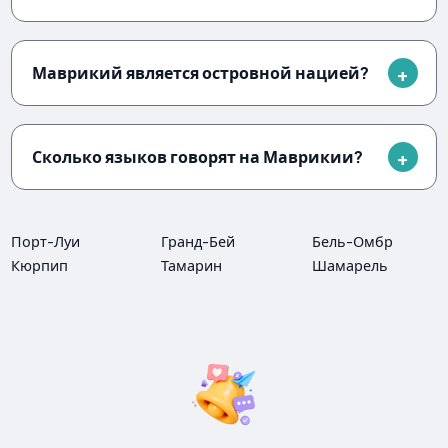
Маврикий является островной нацией?
Сколько языков говорят на Маврикии?
Порт-Луи
Гранд-Бей
Бель-Омбр
Кюрпип
Тамарин
Шамарель