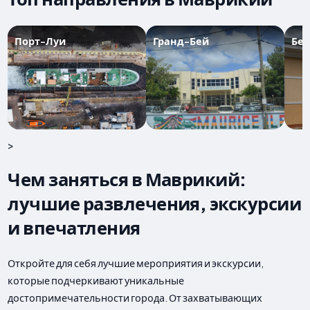
Порт-Луи
Гранд-Бей
Бе
>
Чем заняться в Маврикий:
лучшие развлечения, экскурсии
и впечатления
Откройте для себя лучшие мероприятия и экскурсии,
которые подчеркивают уникальные
достопримечательности города. От захватывающих