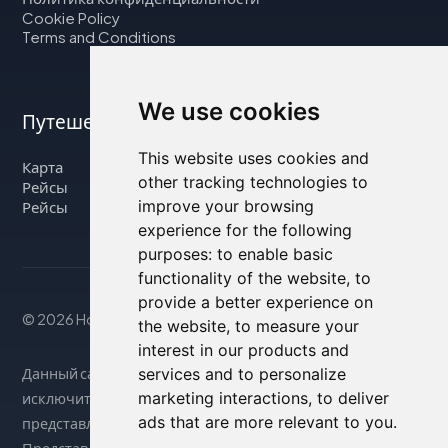
Cookie Policy
Terms and Conditions
We use cookies
Путешествуйте с нами
This website uses cookies and
Карта
other tracking technologies to
Рейсы
improve your browsing
Рейсы
experience for the following
purposes:
to enable basic
functionality of the website
,
to
provide a better experience on
© 2026 Housity.net
the website
,
to measure your
interest in our products and
Данный сайт предоставляет информацию
services and to personalize
marketing interactions
,
to deliver
исключительно в справочных целях и никак не связан с
ads that are more relevant to you
.
представленными на нем объектами размещения.
Представленная информация может быть неточной или