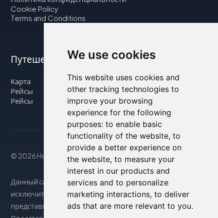
Cookie Policy
Terms and Conditions
We use cookies
Путешествуйте с нами
This website uses cookies and
Карта
other tracking technologies to
Рейсы
improve your browsing
Рейсы
experience for the following
purposes:
to enable basic
functionality of the website
,
to
provide a better experience on
© 2026 Housity.net
the website
,
to measure your
interest in our products and
Данный сайт предоставляет информацию
services and to personalize
marketing interactions
,
to deliver
исключительно в справочных целях и никак не связан с
ads that are more relevant to you
.
представленными на нем объектами размещения.