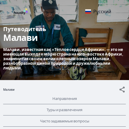
Русский
Путеводитель
Малави
Малави, известная как «Тёплое сердце Африки», — это не
имеющая выхода к морю страна на юго-востоке Африки,
знаменитая своим великолепным озером Малави,
разнообразной дикой природой и дружелюбными
людьми.
Малави
Направления
Туры и развлечения
Часто задаваемые вопросы