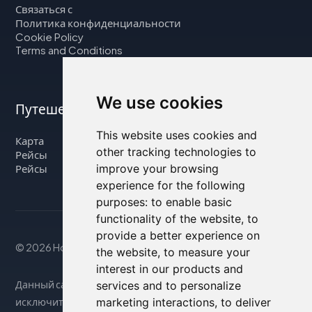
Связаться с
Политика конфиденциальности
Cookie Policy
Terms and Conditions
We use cookies
Путешествуйте с нами
This website uses cookies and
Карта
other tracking technologies to
Рейсы
improve your browsing
Рейсы
experience for the following
purposes:
to enable basic
functionality of the website
,
to
provide a better experience on
© 2026 Housity.net
the website
,
to measure your
interest in our products and
Данный сайт предоставляет информацию
services and to personalize
marketing interactions
,
to deliver
исключительно в справочных целях и никак не связан с