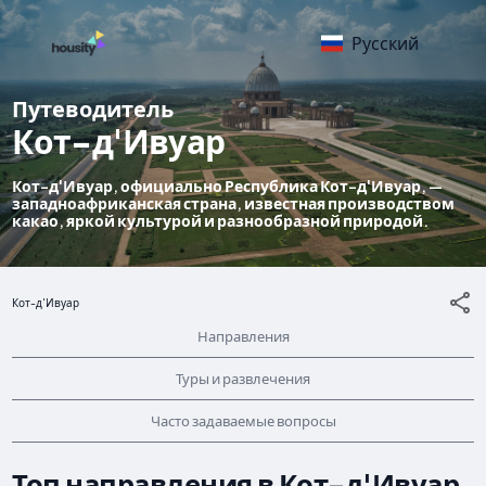
Русский
Путеводитель
Кот-д'Ивуар
Кот-д'Ивуар, официально Республика Кот-д'Ивуар, —
западноафриканская страна, известная производством
какао, яркой культурой и разнообразной природой.
Кот-д'Ивуар
Направления
Туры и развлечения
Часто задаваемые вопросы
Топ направления в Кот-д'Ивуар