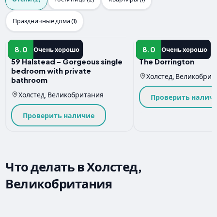
Праздничные дома (1)
Отель
Отель
8.0
8.0
Очень хорошо
Очень хорошо
59 Halstead - Gorgeous single
The Dorrington
bedroom with private
Холстед, Великобрит
bathroom
Холстед, Великобритания
Проверить налич
Проверить наличие
Что делать в Холстед,
Великобритания