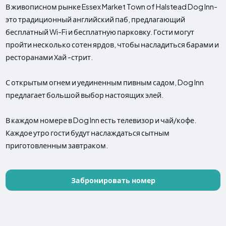
В живописном рынке Essex Market Town of Halstead Dog Inn-
это традиционный английский паб, предлагающий
бесплатный Wi-Fi и бесплатную парковку. Гости могут
пройти несколько сотен ярдов, чтобы насладиться барами и
ресторанами Хай -стрит.
С открытым огнем и уединенным пивным садом, Dog Inn
предлагает большой выбор настоящих элей.
В каждом номере в Dog Inn есть телевизор и чай/кофе.
Каждое утро гости будут наслаждаться сытным
приготовленным завтраком.
Забронировать номер