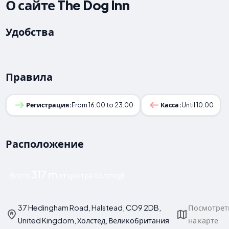
О сайте The Dog Inn
Удобства
Правила
Регистрация:
From 16:00 to 23:00
Касса:
Until 10:00
Расположение
317 m
Всего
от центра Холстед!
37 Hedingham Road, Halstead, CO9 2DB,
Посмотрет
United Kingdom, Холстед, Великобритания
на карте