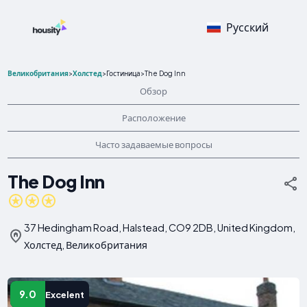
Русский
Великобритания
>
Холстед
>
Гостиница
>
The Dog Inn
Обзор
Расположение
Часто задаваемые вопросы
The Dog Inn
37 Hedingham Road, Halstead, CO9 2DB, United Kingdom,
Холстед, Великобритания
9.0
Excelent