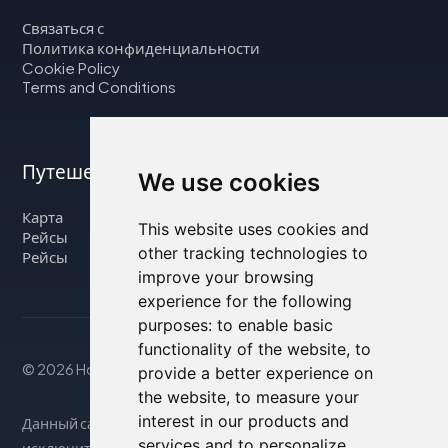
Связаться с
Политика конфиденциальности
Cookie Policy
Terms and Conditions
Путешествуйте с нами
We use cookies
Карта
This website uses cookies and
Рейсы
other tracking technologies to
Рейсы
improve your browsing
experience for the following
purposes:
to enable basic
functionality of the website
,
to
© 2026 Housity.net
provide a better experience on
the website
,
to measure your
interest in our products and
Данный сайт предоставляет информацию
services and to personalize
исключительно в справочных целях и никак не связан с