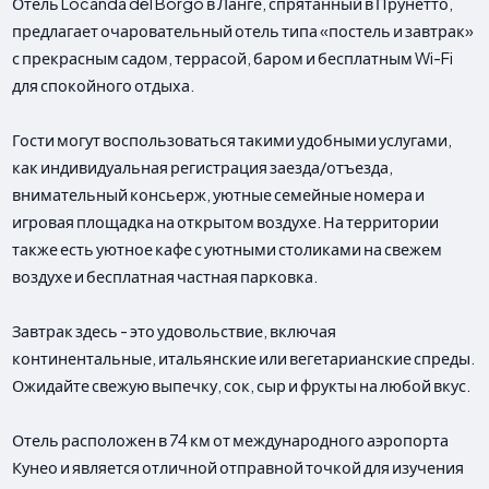
Отель Locanda del Borgo в Ланге, спрятанный в Прунетто,
предлагает очаровательный отель типа «постель и завтрак»
с прекрасным садом, террасой, баром и бесплатным Wi-Fi
для спокойного отдыха.
Гости могут воспользоваться такими удобными услугами,
как индивидуальная регистрация заезда/отъезда,
внимательный консьерж, уютные семейные номера и
игровая площадка на открытом воздухе. На территории
также есть уютное кафе с уютными столиками на свежем
воздухе и бесплатная частная парковка.
Завтрак здесь - это удовольствие, включая
континентальные, итальянские или вегетарианские спреды.
Ожидайте свежую выпечку, сок, сыр и фрукты на любой вкус.
Отель расположен в 74 км от международного аэропорта
Кунео и является отличной отправной точкой для изучения