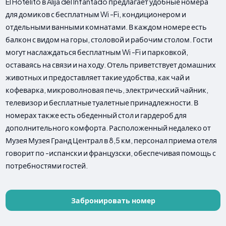
El Hotelito в Alija del Infantado предлагает удобные номера
для домиков с бесплатным Wi -Fi, кондиционером и
отдельными ванными комнатами. В каждом номере есть
балкон с видом на горы, столовой и рабочим столом. Гости
могут наслаждаться бесплатным Wi -Fi и парковкой,
оставаясь на связи и на ходу. Отель приветствует домашних
животных и предоставляет такие удобства, как чай и
кофеварка, микроволновая печь, электрический чайник,
телевизор и бесплатные туалетные принадлежности. В
номерах также есть обеденный стол и гардероб для
дополнительного комфорта. Расположенный недалеко от
Музея Музея Гранд Централ в 8,5 км, персонал приема отеля
говорит по -испански и французски, обеспечивая помощь с
потребностями гостей.
Забронировать номер