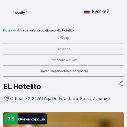
Русский
Испания
>
Alija del infantado
>
Домики
>
EL Hotelito
Обзор
Номера
Расположение
Часто задаваемые вопросы
EL Hotelito
C. Real, 72, 24761 Alija Del Infantado, Spain, Испания
7.5
Очень хорошо