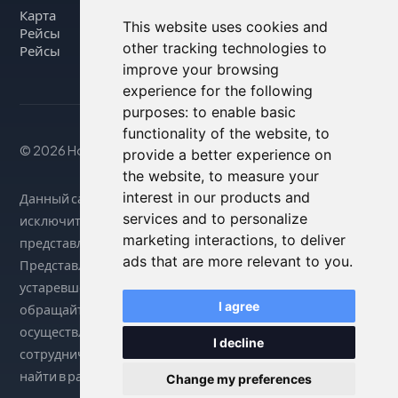
Карта
This website uses cookies and
Рейсы
other tracking technologies to
Рейсы
improve your browsing
experience for the following
purposes:
to enable basic
functionality of the website
,
to
© 2026 Housity.net
provide a better experience on
the website
,
to measure your
interest in our products and
Данный сайт предоставляет информацию
services and to personalize
исключительно в справочных целях и никак не связан с
marketing interactions
,
to deliver
представленными на нем объектами размещения.
ads that are more relevant to you
.
Представленная информация может быть неточной или
устаревшей, поэтому за точными сведениями
I agree
обращайтесь на официальный сайт. Бронирование
осуществляется через нашего партнера по
I decline
сотрудничеству. Более подробную информацию можно
найти в разделе «Юридическое уведомление».
Change my preferences