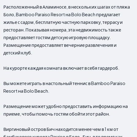
Расположенный в Аламиносе, в нескольких шагах от пляжа
Боло, Bamboo Paraiso Resort на Bolo Beach предлагает
жилье с садом, бесплатную частную парковку, террасу и
ресторан. Показывая номера, эта недвижимость также
предоставляет гостям детскую игровую площадку.
Размещение предоставляет вечерние развлечения и
детский клуб.
На курорте каждая комната включает в себя гардероб.
Вы можете играть в настольный теннис в Bamboo Paraiso
Resort на Bolo Beach.
Размещение может удобно предоставить информацию на
приеме, чтобы помочь гостям обойти этот район.
Виргиновый остров Бич находится менее чем в 1 км от
бамбукового курорта Paraiso в Боло -Бич, в то время как