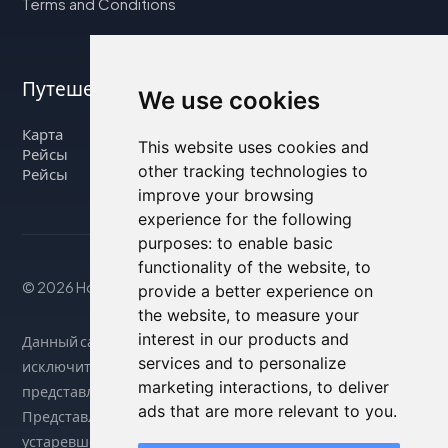
Terms and Conditions
Путешествуйте с нами
We use cookies
Карта
This website uses cookies and
Рейсы
other tracking technologies to
Рейсы
improve your browsing
experience for the following
purposes:
to enable basic
functionality of the website
,
to
© 2026 Housity.net
provide a better experience on
the website
,
to measure your
interest in our products and
Данный сайт предоставляет информацию
services and to personalize
исключительно в справочных целях и никак не связан с
marketing interactions
,
to deliver
представленными на нем объектами размещения.
ads that are more relevant to you
.
Представленная информация может быть неточной или
устаревшей, поэтому за точными сведениями