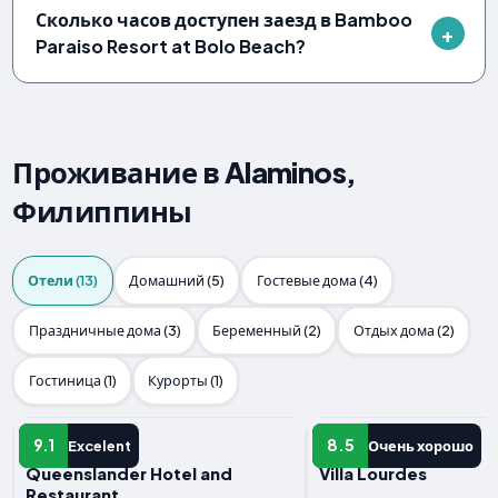
Сколько часов доступен заезд в Bamboo
Paraiso Resort at Bolo Beach?
Проживание в Alaminos,
Филиппины
Отели (13)
Домашний (5)
Гостевые дома (4)
Праздничные дома (3)
Беременный (2)
Отдых дома (2)
Гостиница (1)
Курорты (1)
Отель
Отель
9.1
8.5
Excelent
Очень хорошо
Queenslander Hotel and
Villa Lourdes
Restaurant