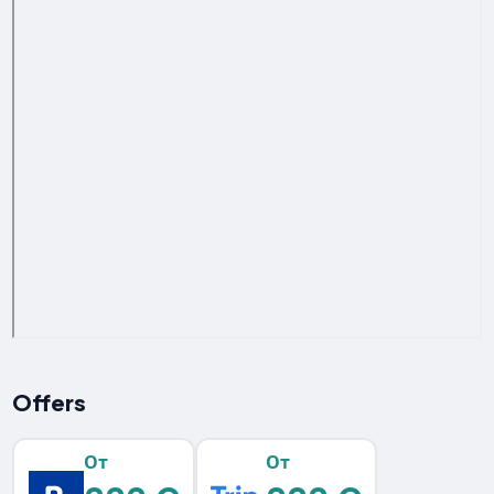
Offers
От
От