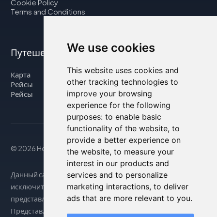
Cookie Policy
Terms and Conditions
We use cookies
Путешествуйте с нами
This website uses cookies and
Карта
other tracking technologies to
Рейсы
improve your browsing
Рейсы
experience for the following
purposes:
to enable basic
functionality of the website
,
to
provide a better experience on
© 2026 Housity.net
the website
,
to measure your
interest in our products and
Данный сайт предоставляет информацию
services and to personalize
marketing interactions
,
to deliver
исключительно в справочных целях и никак не связан с
ads that are more relevant to you
.
представленными на нем объектами размещения.
Представленная информация может быть неточной или