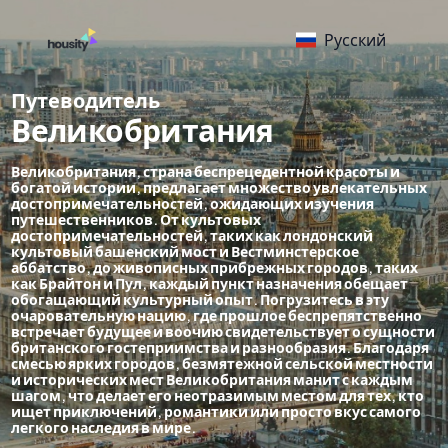
Русский
Путеводитель
Великобритания
Великобритания, страна беспрецедентной красоты и
богатой истории, предлагает множество увлекательных
достопримечательностей, ожидающих изучения
путешественников. От культовых
достопримечательностей, таких как лондонский
культовый башенский мост и Вестминстерское
аббатство, до живописных прибрежных городов, таких
как Брайтон и Пул, каждый пункт назначения обещает
обогащающий культурный опыт. Погрузитесь в эту
очаровательную нацию, где прошлое беспрепятственно
встречает будущее и воочию свидетельствует о сущности
британского гостеприимства и разнообразия. Благодаря
смесью ярких городов, безмятежной сельской местности
и исторических мест Великобритания манит с каждым
шагом, что делает его неотразимым местом для тех, кто
ищет приключений, романтики или просто вкус самого
легкого наследия в мире.