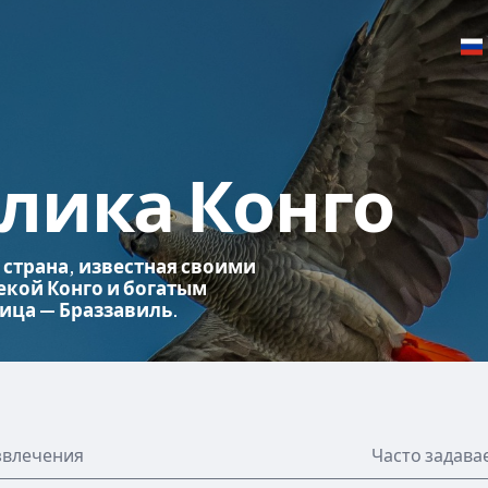
лика Конго
страна, известная своими
екой Конго и богатым
ица — Браззавиль.
звлечения
Часто задав