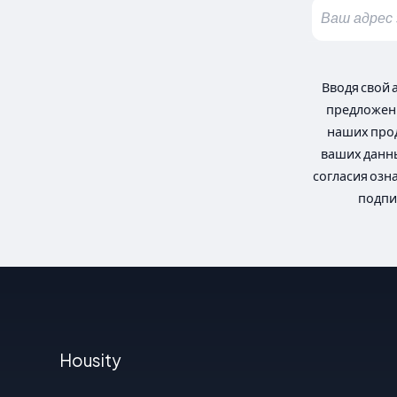
Вводя свой 
предложени
наших прод
ваших данны
согласия озн
подпи
Housity