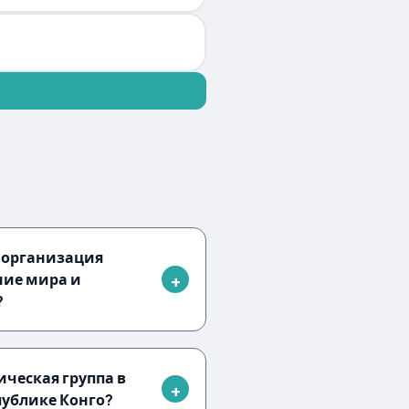
 организация
ние мира и
?
ческая группа в
ублике Конго?