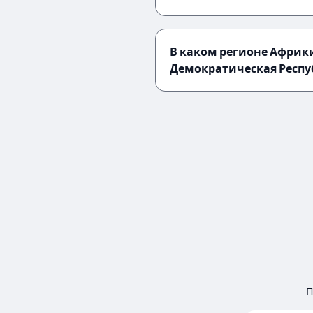
В каком регионе Африк
Демократическая Респу
П