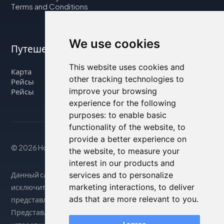
Terms and Conditions
We use cookies
Путешествуйте с нами
This website uses cookies and
Карта
other tracking technologies to
Рейсы
improve your browsing
Рейсы
experience for the following
purposes:
to enable basic
functionality of the website
,
to
provide a better experience on
© 2026 Housity.net
the website
,
to measure your
interest in our products and
Данный сайт предоставляет информацию
services and to personalize
marketing interactions
,
to deliver
исключительно в справочных целях и никак не связан с
ads that are more relevant to you
.
представленными на нем объектами размещения.
Представленная информация может быть неточной или