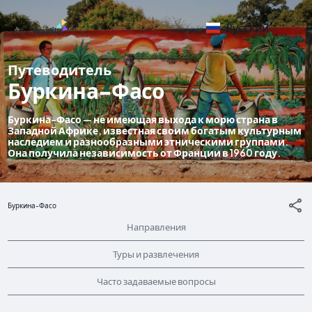
Русский
Путеводитель
Буркина-Фасо
Буркина-Фасо — не имеющая выхода к морю страна в
Западной Африке, известная своим богатым культурным
наследием и разнообразными этническими группами.
Она получила независимость от Франции в 1960 году.
Буркина-Фасо
Направления
Туры и развлечения
Часто задаваемые вопросы