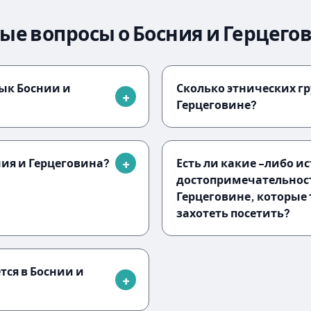
ые вопросы о Босния и Герцего
ык Боснии и
Сколько этнических гр
Герцеговине?
ния и Герцеговина?
Есть ли какие -либо и
достопримечательност
Герцеговине, которые
захотеть посетить?
тся в Боснии и