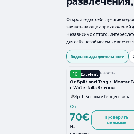
развлечения,
Откройте для себя лучшие меро
захватывающих приключений до 
Независимо от того, интересуе
для себя незабываемые впечатл
Водные виды деятельности
Водная деятельность
10
Excelent
От Split and Trogir, Mostar T
с Waterfalls Kravica
Split, Босния и Герцеговина
От
70€
Проверить
наличие
На
человека