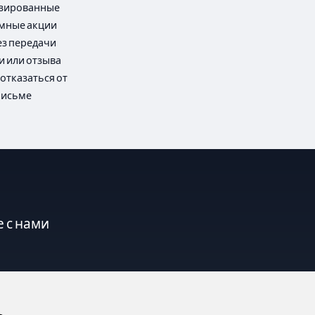
лизированные
амные акции
ез передачи
и или отзыва
отказаться от
письме
 с нами