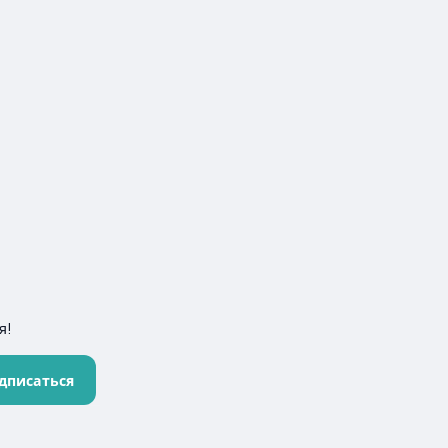
я!
дписаться