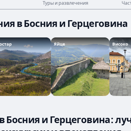
Туры и развлечения
Час
ния в Босния и Герцеговина
остар
Яйце
Високо
 в Босния и Герцеговина: л