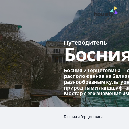
Путеводитель
Босния
Босния и Герцеговина — 
расположенная на Балкан
разнообразным культур
природными ландшафтам
Мостар с его знамениты
Босния и Герцеговина