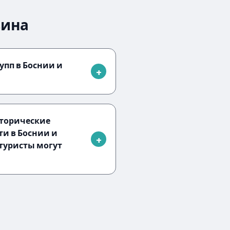
вина
упп в Боснии и
сторические
и в Боснии и
 туристы могут