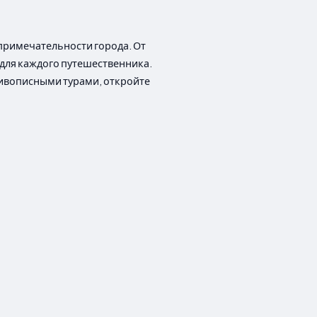
примечательности города. От
 для каждого путешественника.
живописными турами, откройте