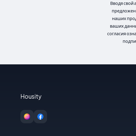
Вводя свой 
предложени
наших прод
ваших данны
согласия озн
подпи
Housity