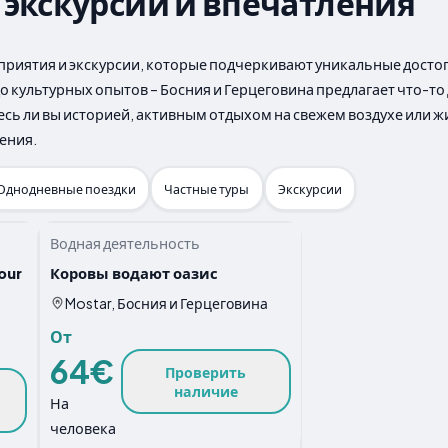
 экскурсии и впечатления
приятия и экскурсии, которые подчеркивают уникальные досто
культурных опытов – Босния и Герцеговина предлагает что-то
тесь ли вы историей, активным отдыхом на свежем воздухе или 
ения.
Однодневные поездки
Частные туры
Экскурсии
Водная деятельность
our
Коровы водают оазис
Mostar, Босния и Герцеговина
От
64€
Проверить
наличие
На
человека