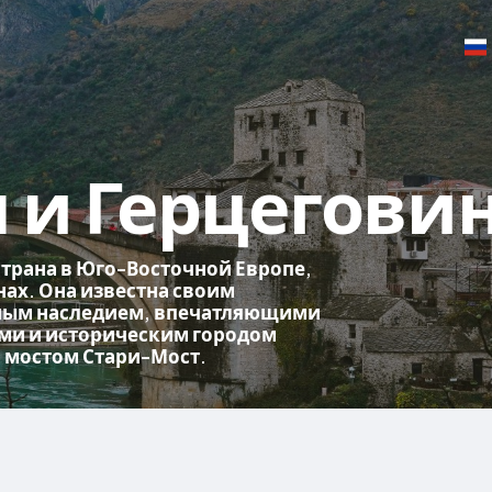
 и Герцегови
страна в Юго-Восточной Европе,
ах. Она известна своим
ным наследием, впечатляющими
и и историческим городом
м мостом Стари-Мост.