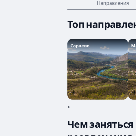
Направления
Топ направле
Сараево
М
>
Чем заняться