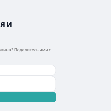
я и
вина? Поделитесь ими с