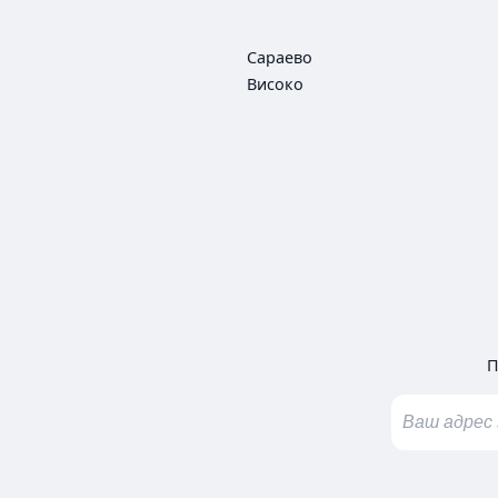
Сараево
Високо
П